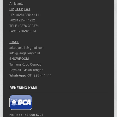
Ari Istanto
HP, TELP, FAX
HP:
+6281225444111
+6281225444222
TELP :
0276-320374
FAX: 0276-320374
EMAIL
ari.boyolali @ gmail.com
info @ aagallery.co.id
SHOWROOM
Tumang Kupo Cepogo
Boyolali – Jawa Tengah
WhatsApp:
081 225 444 111
REKENING KAMI
No Rek : 143-000-5703