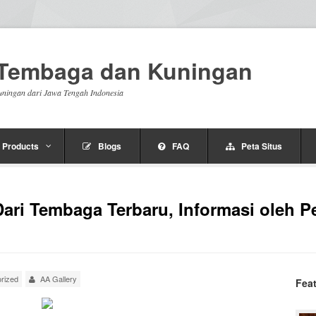
n Tembaga dan Kuningan
uningan dari Jawa Tengah Indonesia
Products
Blogs
FAQ
Peta Situs
ri Tembaga Terbaru, Informasi oleh Pe
rized
AA Gallery
Fea