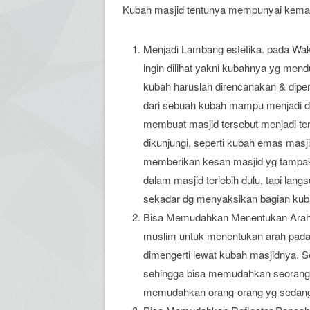
Kubah masjid tentunya mempunyai kemanf
Menjadi Lambang estetika. pada Wa
ingin dilihat yakni kubahnya yg men
kubah haruslah direncanakan & dipe
dari sebuah kubah mampu menjadi day
membuat masjid tersebut menjadi ter
dikunjungi, seperti kubah emas mas
memberikan kesan masjid yg tampak 
dalam masjid terlebih dulu, tapi lan
sekadar dg menyaksikan bagian kub
Bisa Memudahkan Menentukan Arah Kib
muslim untuk menentukan arah pada s
dimengerti lewat kubah masjidnya. S
sehingga bisa memudahkan seorang 
memudahkan orang-orang yg sedangk