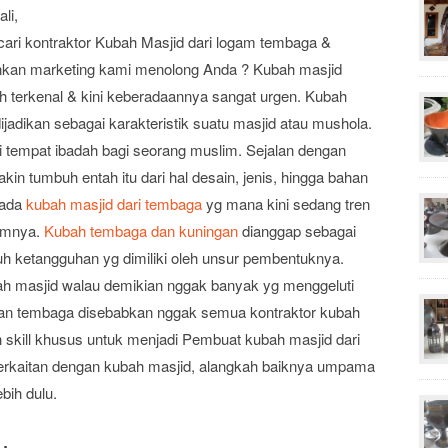
li,
ri kontraktor Kubah Masjid dari logam tembaga &
zinkan marketing kami menolong Anda ? Kubah masjid
h terkenal & kini keberadaannya sangat urgen. Kubah
ijadikan sebagai karakteristik suatu masjid atau mushola.
 tempat ibadah bagi seorang muslim. Sejalan dengan
in tumbuh entah itu dari hal desain, jenis, hingga bahan
 ada
kubah masjid dari tembaga
yg mana kini sedang tren
mumnya.
Kubah tembaga dan kuningan
dianggap sebagai
uh ketangguhan yg dimiliki oleh unsur pembentuknya.
ah masjid walau demikian nggak banyak yg menggeluti
han tembaga disebabkan nggak semua kontraktor kubah
kill khusus untuk menjadi Pembuat kubah masjid dari
rkaitan dengan kubah masjid, alangkah baiknya umpama
bih dulu.