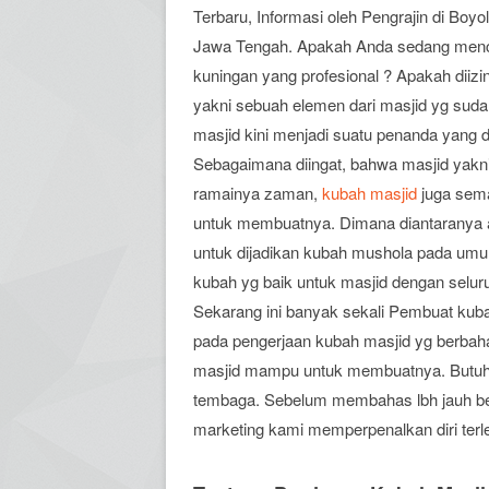
Terbaru, Informasi oleh Pengrajin di Boyola
Jawa Tengah. Apakah Anda sedang menca
kuningan yang profesional ? Apakah dii
yakni sebuah elemen dari masjid yg suda
masjid kini menjadi suatu penanda yang d
Sebagaimana diingat, bahwa masjid yakni
ramainya zaman,
kubah masjid
juga semak
untuk membuatnya. Dimana diantaranya
untuk dijadikan kubah mushola pada u
kubah yg baik untuk masjid dengan selur
Sekarang ini banyak sekali Pembuat kub
pada pengerjaan kubah masjid yg berba
masjid mampu untuk membuatnya. Butuh s
tembaga. Sebelum membahas lbh jauh be
marketing kami memperpenalkan diri terle