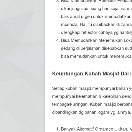
Bisa Memudahkan Reflector Pencah
dikunjungi saat siang hari saja, nam
baik amat urgen untuk memudahkan p
mushola. Hal itu disebabkan di zama
dilengkapi reflector cahaya yg nanti
Bisa Memudahkan Menemukan Lokasi
sedang di perjalanan disebabkan sud
bisa memudahkan untuk menemukan 
Keuntungan Kubah Masjid Dari
Setiap kubah masjid mempunyai bahan yg t
mempunyai kelemahan & kelebihan sendiri
tembaga/kuningan. Kubah masjid berba
dibandingkan dg bahan logam yg lainnya. b
Banyak Alternatif Ornamen Ukiran. M