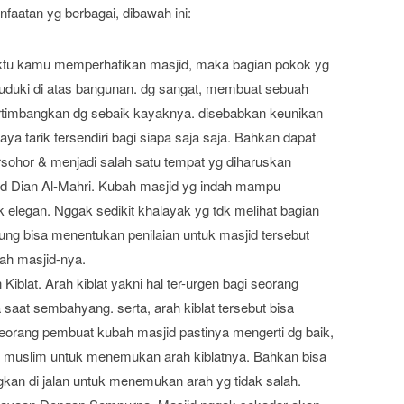
aatan yg berbagai, dibawah ini:
ktu kamu memperhatikan masjid, maka bagian pokok yg
duduki di atas bangunan. dg sangat, membuat sebuah
rtimbangkan dg sebaik kayaknya. disebabkan keunikan
a tarik tersendiri bagi siapa saja saja. Bahkan dapat
sohor & menjadi salah satu tempat yg diharuskan
jid Dian Al-Mahri. Kubah masjid yg indah mampu
elegan. Nggak sedikit khalayak yg tdk melihat bagian
gsung bisa menentukan penilaian untuk masjid tersebut
ah masjid-nya.
lat. Arah kiblat yakni hal ter-urgen bagi seorang
aat sembahyang. serta, arah kiblat tersebut bisa
eorang pembuat kubah masjid pastinya mengerti dg baik,
muslim untuk menemukan arah kiblatnya. Bahkan bisa
an di jalan untuk menemukan arah yg tidak salah.