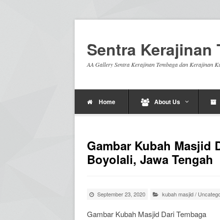
Sentra Kerajina
AA Gallery Sentra Kerajinan Tembaga dan Kerajinan K
Home
About Us
Gambar Kubah Masjid Da
Boyolali, Jawa Tengah
September 23, 2020
kubah masjid
/
Uncatego
Gambar Kubah Masjid Dari Tembaga