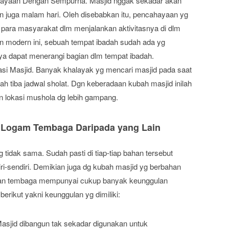
ayaan Dengan Sempurna. Masjid nggak sekadar akan
un juga malam hari. Oleh disebabkan itu, pencahayaan yg
ara masyarakat dlm menjalankan aktivitasnya di dlm
n modern ini, sebuah tempat ibadah sudah ada yg
nya dapat menerangi bagian dlm tempat ibadah.
 Masjid. Banyak khalayak yg mencari masjid pada saat
ah tiba jadwal sholat. Dgn keberadaan kubah masjid inilah
lokasi mushola dg lebih gampang.
 Logam Tembaga Daripada yang Lain
idak sama. Sudah pasti di tiap-tiap bahan tersebut
-sendiri. Demikian juga dg kubah masjid yg berbahan
han tembaga mempunyai cukup banyak keunggulan
erikut yakni keunggulan yg dimiliki:
asjid dibangun tak sekadar digunakan untuk