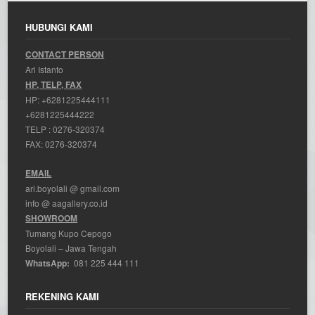
HUBUNGI KAMI
CONTACT PERSON
Ari Istanto
HP, TELP, FAX
HP:
+6281225444111
+6281225444222
TELP :
0276-320374
FAX: 0276-320374
EMAIL
ari.boyolali @ gmail.com
info @ aagallery.co.id
SHOWROOM
Tumang Kupo Cepogo
Boyolali – Jawa Tengah
WhatsApp:
081 225 444 111
REKENING KAMI