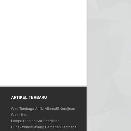
ARTIKEL TERBARU
Guci Tembaga Antik, Alternatif Kerajinan
Guci Hias
Lampu Dinding Antik Karakter
Punakawan/Wayang Berbahan Tembaga