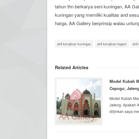
tahun thn berkarya seni kuningan, AA Ga
kuningan yang memiliki kualitas and ses
harga, AA Gallery berprinsip walau untu
ahli kerajinan kuningan
ahli kerajinan logam
ahli
Related Articles
Model Kubah Ma
Cepogo, Jaten
Model Kubah Masj
Jateng. Apakah 
diijinkan saya m