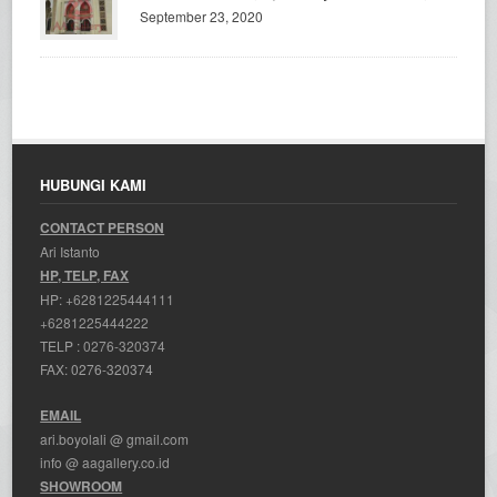
September 23, 2020
HUBUNGI KAMI
CONTACT PERSON
Ari Istanto
HP, TELP, FAX
HP:
+6281225444111
+6281225444222
TELP :
0276-320374
FAX: 0276-320374
EMAIL
ari.boyolali @ gmail.com
info @ aagallery.co.id
SHOWROOM