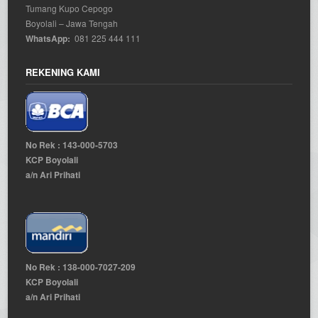
Tumang Kupo Cepogo
Boyolali – Jawa Tengah
WhatsApp:
081 225 444 111
REKENING KAMI
No Rek : 143-000-5703
KCP Boyolali
a/n Ari Prihati
No Rek : 138-000-7027-209
KCP Boyolali
a/n Ari Prihati