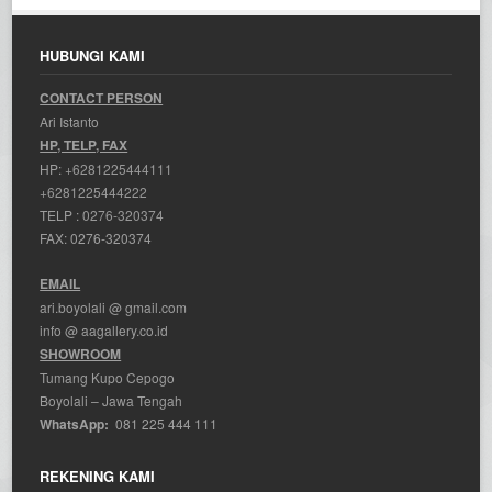
HUBUNGI KAMI
CONTACT PERSON
Ari Istanto
HP, TELP, FAX
HP:
+6281225444111
+6281225444222
TELP :
0276-320374
FAX: 0276-320374
EMAIL
ari.boyolali @ gmail.com
info @ aagallery.co.id
SHOWROOM
Tumang Kupo Cepogo
Boyolali – Jawa Tengah
WhatsApp:
081 225 444 111
REKENING KAMI