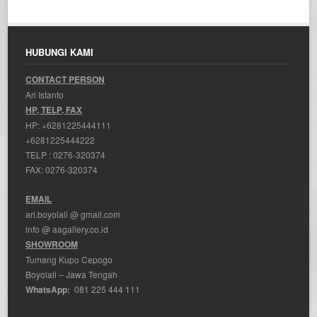
HUBUNGI KAMI
CONTACT PERSON
Ari Istanto
HP, TELP, FAX
HP:
+6281225444111
+6281225444222
TELP :
0276-320374
FAX: 0276-320374
EMAIL
ari.boyolali @ gmail.com
info @ aagallery.co.id
SHOWROOM
Tumang Kupo Cepogo
Boyolali – Jawa Tengah
WhatsApp:
081 225 444 111