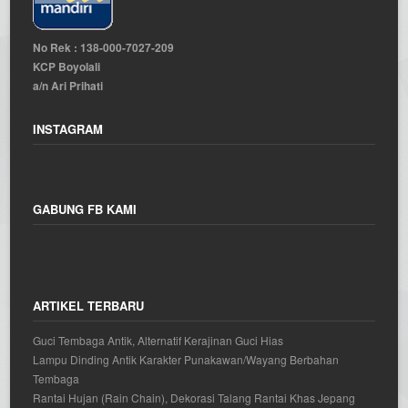
No Rek : 138-000-7027-209
KCP Boyolali
a/n Ari Prihati
INSTAGRAM
GABUNG FB KAMI
ARTIKEL TERBARU
Guci Tembaga Antik, Alternatif Kerajinan Guci Hias
Lampu Dinding Antik Karakter Punakawan/Wayang Berbahan
Tembaga
Rantai Hujan (Rain Chain), Dekorasi Talang Rantai Khas Jepang