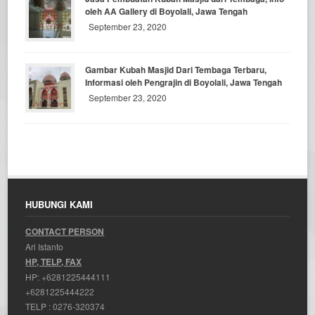
oleh AA Gallery di Boyolali, Jawa Tengah
September 23, 2020
Gambar Kubah Masjid Dari Tembaga Terbaru,
Informasi oleh Pengrajin di Boyolali, Jawa Tengah
September 23, 2020
HUBUNGI KAMI
CONTACT PERSON
Ari Istanto
HP, TELP, FAX
HP:
+6281225444111
+6281225444222
TELP :
0276-320374