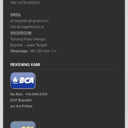
FAX: 0276-320374
EMAIL
ari.boyolali @ gmail.com
info @ aagallery.co.id
SHOWROOM
Tumang Kupo Cepogo
Boyolali – Jawa Tengah
WhatsApp:
081 225 444 111
REKENING KAMI
No Rek : 143-000-5703
KCP Boyolali
a/n Ari Prihati