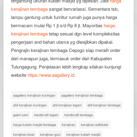
tergantung ukuran kubah masjid yg dipesan. Jadi
harga
kerajinan tembaga
sangat bervariassi. Sementara tsb,
lampu gantung untuk furnitur rumah juga punya harga
bermacam mulai Rp 1 jt s/d Rp 8 jt. Mayoritas
harga
kerajinan tembaga
tetap sesuai dgn level kompleksitas
pengerjaan and bahan utama yg diwajibkan dipakai.
Pengrajin kerajinan tembaga Cepogo siap meraih order
dari manapun juga, termasuk order dari Kabupaten
Tulungagung. Penjelasan lebih lengkap silakan kunjungi
website
https://www.aagallery.id
.
aagallery kerajinan kuningan
aagallery kerajinan tembaga
ahli kerajinan kuningan
ahli kerajinan logam
ahli kerajinan tembaga
galeri seni
handicraft logam
handicraft tembaga
harga kubah masjid tembaga
kerajinan
kerajinan bathtube
kerajinan bowl
kerajinan guci
kerajinan kubah masjid