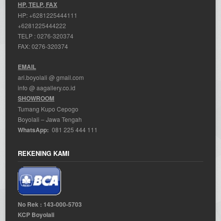
HP, TELP, FAX
HP:
+6281225444111
+6281225444222
TELP :
0276-320374
FAX: 0276-320374
EMAIL
ari.boyolali @ gmail.com
info @ aagallery.co.id
SHOWROOM
Tumang Kupo Cepogo
Boyolali – Jawa Tengah
WhatsApp:
081 225 444 111
REKENING KAMI
No Rek : 143-000-5703
KCP Boyolali