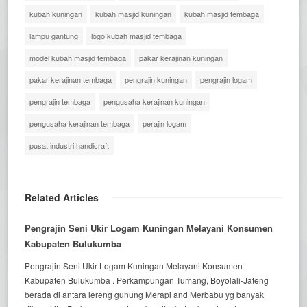
kubah kuningan
kubah masjid kuningan
kubah masjid tembaga
lampu gantung
logo kubah masjid tembaga
model kubah masjid tembaga
pakar kerajinan kuningan
pakar kerajinan tembaga
pengrajin kuningan
pengrajin logam
pengrajin tembaga
pengusaha kerajinan kuningan
pengusaha kerajinan tembaga
perajin logam
pusat industri handicraft
Related Articles
Pengrajin Seni Ukir Logam Kuningan Melayani Konsumen
Kabupaten Bulukumba
Pengrajin Seni Ukir Logam Kuningan Melayani Konsumen
Kabupaten Bulukumba . Perkampungan Tumang, Boyolali-Jateng
berada di antara lereng gunung Merapi and Merbabu yg banyak