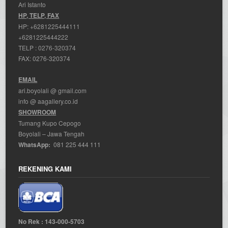
Ari Istanto
HP, TELP, FAX
HP:
+6281225444111
+6281225444222
TELP :
0276-320374
FAX: 0276-320374
EMAIL
ari.boyolali @ gmail.com
info @ aagallery.co.id
SHOWROOM
Tumang Kupo Cepogo
Boyolali – Jawa Tengah
WhatsApp:
081 225 444 111
REKENING KAMI
No Rek : 143-000-5703