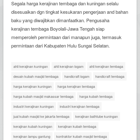
Segala harga kerajinan tembaga dan kuningan selalu
disesuaikan dgn tingkat kesukaran pengerjaan and bahan
baku yang diwajibkan dimanfaatkan. Pengusaha
kerajinan tembaga Boyolali-Jawa Tengah siap
memperoleh permintaan dari manapun juga, termasuk
permintaan dari Kabupaten Hulu Sungai Selatan.
ahli kerajinan kuningan
ahli kerajinan logam
ahli kerajinan tembaga
desain kubah masjid tembaga
handicraft logam
handicraft tembaga
harga kerajinan kuningan
harga kerajinan tembaga
harga kubah masjid makassar tembaga
harga kubah tembaga
industri kerajinan kuningan
industri kerajinan tembaga
jual kubah masjid ke jakarta tembaga
kerajinan bathtube kuningan
kerajinan kubah kuningan
kerajinan kubah tembaga
kerajinan lampu gantung
kontraktor kubah masjid tembaga