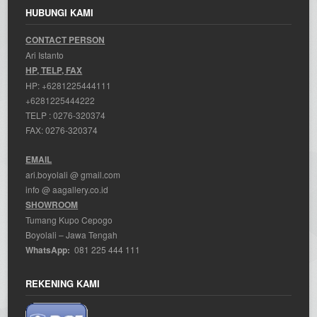
HUBUNGI KAMI
CONTACT PERSON
Ari Istanto
HP, TELP, FAX
HP:
+6281225444111
+6281225444222
TELP :
0276-320374
FAX: 0276-320374
EMAIL
ari.boyolali @ gmail.com
info @ aagallery.co.id
SHOWROOM
Tumang Kupo Cepogo
Boyolali – Jawa Tengah
WhatsApp:
081 225 444 111
REKENING KAMI