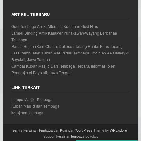
ARTIKEL TERBARU
Guci Tembaga Antik, Alternatif Kerajinan Guci Hias
Lampu Dinding Antik Karakter Punakawan/Wayang Berbahan
Tembaga
Rantai Hujan (Rain Chain), Dekorasi Talang Rantai Khas Jepang
Jasa Pembuatan Kubah Masjid dari Tembaga, Info oleh AA Gallery di
Boyolali, Jawa Tengah
Gambar Kubah Masjid Dari Tembaga Terbaru, Informasi oleh
Pengrajin di Boyolali, Jawa Tengah
LINK TERKAIT
Lampu Masjid Tembaga
Kubah Masjid dari Tembaga
kerajinan tembaga
Sentra Kerajinan Tembaga dan Kuningan
WordPress
Theme by
WPExplorer
.
Support
kerajinan tembaga
Boyolali.