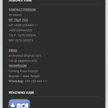
HUBUNGI KAMI
CONTACT PERSON
Ari Istanto
HP, TELP, FAX
HP:
+6281225444111
+6281225444222
TELP :
0276-320374
FAX: 0276-320374
EMAIL
ari.boyolali @ gmail.com
info @ aagallery.co.id
SHOWROOM
Tumang Kupo Cepogo
Boyolali – Jawa Tengah
WhatsApp:
081 225 444 111
REKENING KAMI