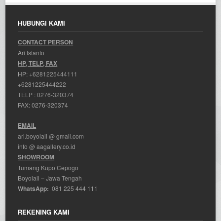
HUBUNGI KAMI
CONTACT PERSON
Ari Istanto
HP, TELP, FAX
HP:
+6281225444111
+6281225444222
TELP :
0276-320374
FAX: 0276-320374
EMAIL
ari.boyolali @ gmail.com
info @ aagallery.co.id
SHOWROOM
Tumang Kupo Cepogo
Boyolali – Jawa Tengah
WhatsApp:
081 225 444 111
REKENING KAMI