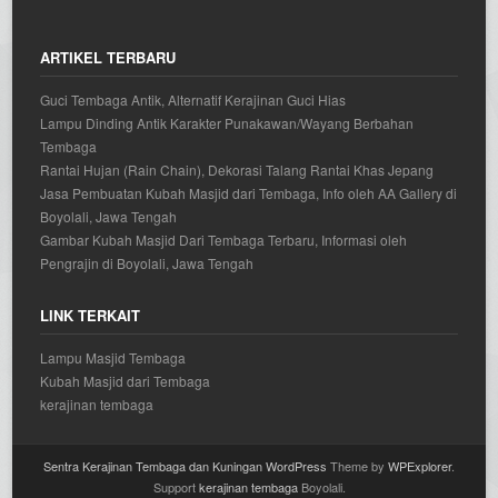
ARTIKEL TERBARU
Guci Tembaga Antik, Alternatif Kerajinan Guci Hias
Lampu Dinding Antik Karakter Punakawan/Wayang Berbahan
Tembaga
Rantai Hujan (Rain Chain), Dekorasi Talang Rantai Khas Jepang
Jasa Pembuatan Kubah Masjid dari Tembaga, Info oleh AA Gallery di
Boyolali, Jawa Tengah
Gambar Kubah Masjid Dari Tembaga Terbaru, Informasi oleh
Pengrajin di Boyolali, Jawa Tengah
LINK TERKAIT
Lampu Masjid Tembaga
Kubah Masjid dari Tembaga
kerajinan tembaga
Sentra Kerajinan Tembaga dan Kuningan
WordPress
Theme by
WPExplorer
.
Support
kerajinan tembaga
Boyolali.