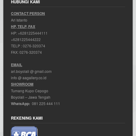
HUBUNGI KAMI
CONTACT PERSON
Ari Istanto
HP, TELP, FAX
HP:
+6281225444111
+6281225444222
TELP :
0276-320374
FAX: 0276-320374
EMAIL
ari.boyolali @ gmail.com
info @ aagallery.co.id
SHOWROOM
Tumang Kupo Cepogo
Boyolali – Jawa Tengah
WhatsApp:
081 225 444 111
REKENING KAMI