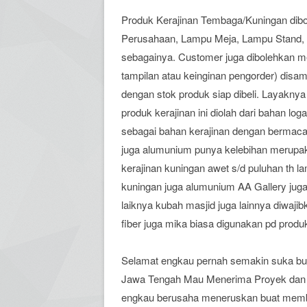
Produk Kerajinan Tembaga/Kuningan dibol
Perusahaan, Lampu Meja, Lampu Stand, L
sebagainya. Customer juga dibolehkan 
tampilan atau keinginan pengorder) disa
dengan stok produk siap dibeli. Layakny
produk kerajinan ini diolah dari bahan lo
sebagai bahan kerajinan dengan bermacam
juga alumunium punya kelebihan merupakan
kerajinan kuningan awet s/d puluhan th
kuningan juga alumunium AA Gallery jug
laiknya kubah masjid juga lainnya diwa
fiber juga mika biasa digunakan pd prod
Selamat engkau pernah semakin suka bu
Jawa Tengah Mau Menerima Proyek dan 
engkau berusaha meneruskan buat memb