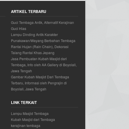
ARTIKEL TERBARU
Guci Tembaga Antik, Alternatif Kerajinan
Guci Hias
Lampu Dinding Antik Karakter
Punakawan/Wayang Berbahan Tembaga
Rantai Hujan (Rain Chain), Dekorasi
Talang Rantai Khas Jepang
Jasa Pembuatan Kubah Masjid dari
Tembaga, Info oleh AA Gallery di Boyolali,
Jawa Tengah
Gambar Kubah Masjid Dari Tembaga
Terbaru, Informasi oleh Pengrajin di
Boyolali, Jawa Tengah
LINK TERKAIT
Lampu Masjid Tembaga
Kubah Masjid dari Tembaga
kerajinan tembaga