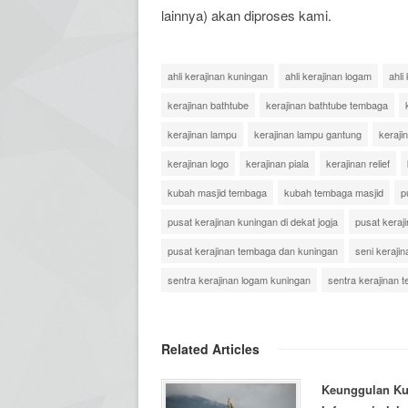
lainnya) akan diproses kami.
ahli kerajinan kuningan
ahli kerajinan logam
ahli
kerajinan bathtube
kerajinan bathtube tembaga
kerajinan lampu
kerajinan lampu gantung
keraji
kerajinan logo
kerajinan piala
kerajinan relief
kubah masjid tembaga
kubah tembaga masjid
p
pusat kerajinan kuningan di dekat jogja
pusat keraj
pusat kerajinan tembaga dan kuningan
seni keraji
sentra kerajinan logam kuningan
sentra kerajinan 
Related Articles
Keunggulan Ku