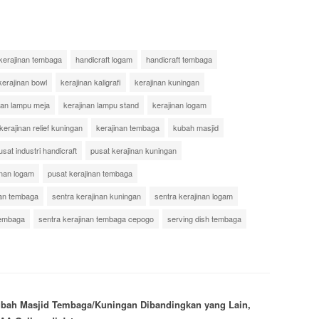
 kerajinan tembaga
handicraft logam
handicraft tembaga
kerajinan bowl
kerajinan kaligrafi
kerajinan kuningan
nan lampu meja
kerajinan lampu stand
kerajinan logam
kerajinan relief kuningan
kerajinan tembaga
kubah masjid
usat industri handicraft
pusat kerajinan kuningan
inan logam
pusat kerajinan tembaga
nan tembaga
sentra kerajinan kuningan
sentra kerajinan logam
tembaga
sentra kerajinan tembaga cepogo
serving dish tembaga
bah Masjid Tembaga/Kuningan Dibandingkan yang Lain,