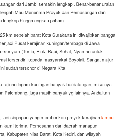
ngan dari Jambi semakin lengkap . Benar-benar uraian
 Tengah Mau Menerima Proyek dan Pemasangan dari
ara lengkap hingga engkau paham.
25 km sebelah barat Kota Surakarta ini diwajibkan bangga
 menjadi Pusat kerajinan kuningan/tembaga di Jawa
rsenyum (Tertib, Elok, Rapi, Sehat, Nyaman untuk
si tersendiri kepada masyarakat Boyolali. Sangat mujur
ni sudah tersohor di Negara Kita .
kerajinan logam kuningan banyak berdatangan, misalnya
an Palembang, juga masih banyak yg lainnya. Andaikan
 jadi siapapun yang memberikan proyek kerajinan
lampu
n kami terima. Pemesanan dari daerah manapun
a, Kabupaten Nias Barat, Kota Kediri, dan wilayah