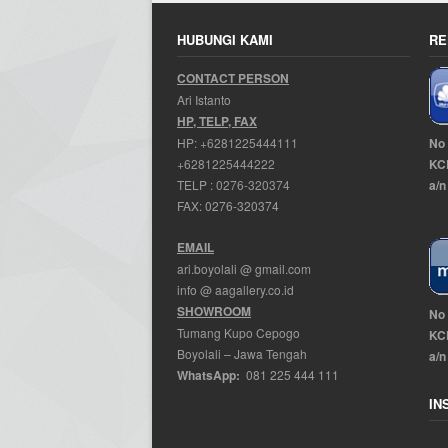
HUBUNGI KAMI
RE
CONTACT PERSON
Ari Istanto
HP, TELP, FAX
No
HP:
+6281225444111
KCP
+6281225444222
a/n
TELP :
0276-320374
FAX: 0276-320374
EMAIL
ari.boyolali @ gmail.com
info @ aagallery.co.id
SHOWROOM
No
Tumang Kupo Cepogo
KCP
Boyolali – Jawa Tengah
a/n
WhatsApp:
081 225 444 111
IN