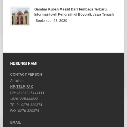
Gambar Kubah Masjid Dari Tembaga Terbaru,
Informasi oleh Pengrajin di Boyolali, Jawa Tengah
September 23, 2020
HUBUNGI KAMI
CONTACT PERSON
Ari Istanto
HP, TELP, FAX
HP:
+6281225444111
+6281225444222
TELP :
0276-320374
FAX: 0276-320374
EMAIL