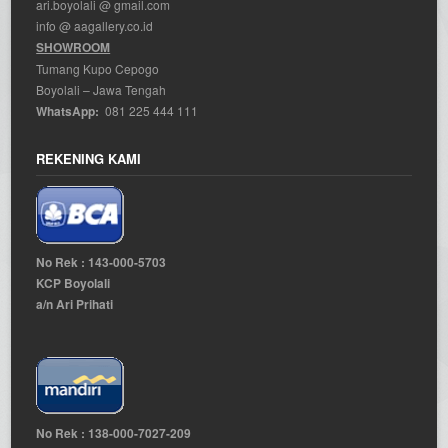
ari.boyolali @ gmail.com
info @ aagallery.co.id
SHOWROOM
Tumang Kupo Cepogo
Boyolali – Jawa Tengah
WhatsApp:
081 225 444 111
REKENING KAMI
No Rek : 143-000-5703
KCP Boyolali
a/n Ari Prihati
No Rek : 138-000-7027-209