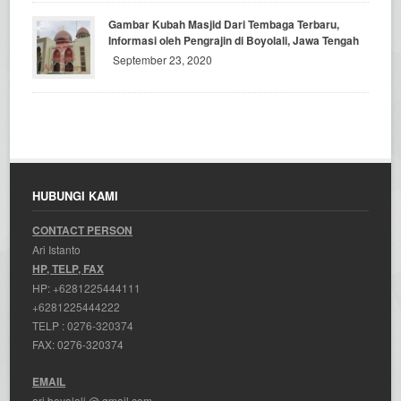
Gambar Kubah Masjid Dari Tembaga Terbaru,
Informasi oleh Pengrajin di Boyolali, Jawa Tengah
September 23, 2020
HUBUNGI KAMI
CONTACT PERSON
Ari Istanto
HP, TELP, FAX
HP:
+6281225444111
+6281225444222
TELP :
0276-320374
FAX: 0276-320374
EMAIL
ari.boyolali @ gmail.com