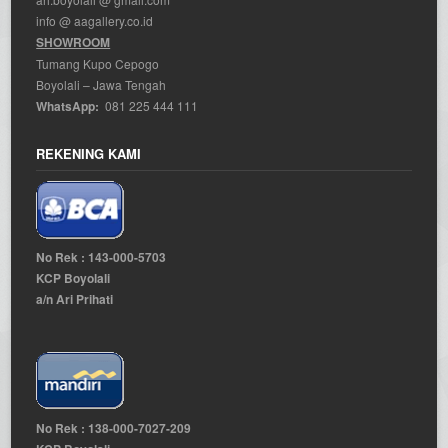
info @ aagallery.co.id
SHOWROOM
Tumang Kupo Cepogo
Boyolali – Jawa Tengah
WhatsApp:
081 225 444 111
REKENING KAMI
No Rek : 143-000-5703
KCP Boyolali
a/n Ari Prihati
No Rek : 138-000-7027-209