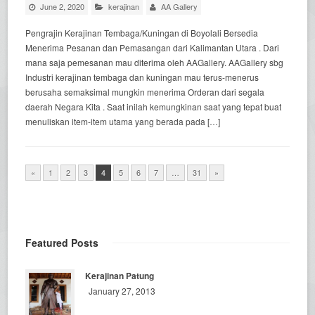
June 2, 2020
kerajinan
AA Gallery
Pengrajin Kerajinan Tembaga/Kuningan di Boyolali Bersedia
Menerima Pesanan dan Pemasangan dari Kalimantan Utara . Dari
mana saja pemesanan mau diterima oleh AAGallery. AAGallery sbg
Industri kerajinan tembaga dan kuningan mau terus-menerus
berusaha semaksimal mungkin menerima Orderan dari segala
daerah Negara Kita . Saat inilah kemungkinan saat yang tepat buat
menuliskan item-item utama yang berada pada […]
«
1
2
3
4
5
6
7
…
31
»
Featured Posts
Kerajinan Patung
January 27, 2013