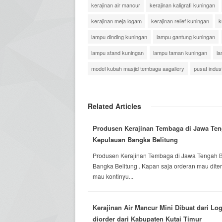
kerajinan air mancur
kerajinan kaligrafi kuningan
kerajinan meja logam
kerajinan relief kuningan
k
lampu dinding kuningan
lampu gantung kuningan
lampu stand kuningan
lampu taman kuningan
la
model kubah masjid tembaga aagallery
pusat indust
Related Articles
Produsen Kerajinan Tembaga di Jawa Te
Kepulauan Bangka Belitung
Produsen Kerajinan Tembaga di Jawa Tengah 
Bangka Belitung . Kapan saja orderan mau dite
mau kontinyu...
Kerajinan Air Mancur Mini Dibuat dari 
diorder dari Kabupaten Kutai Timur