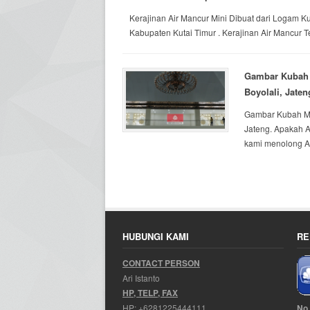
Kerajinan Air Mancur Mini Dibuat dari Logam 
Kabupaten Kutai Timur . Kerajinan Air Mancur 
Gambar Kubah M
Boyolali, Jaten
Gambar Kubah Mas
Jateng. Apakah A
kami menolong An
HUBUNGI KAMI
RE
CONTACT PERSON
Ari Istanto
HP, TELP, FAX
No
HP:
+6281225444111