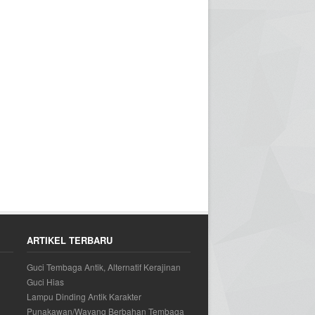
ARTIKEL TERBARU
Guci Tembaga Antik, Alternatif Kerajinan
Guci Hias
Lampu Dinding Antik Karakter
Punakawan/Wayang Berbahan Tembaga