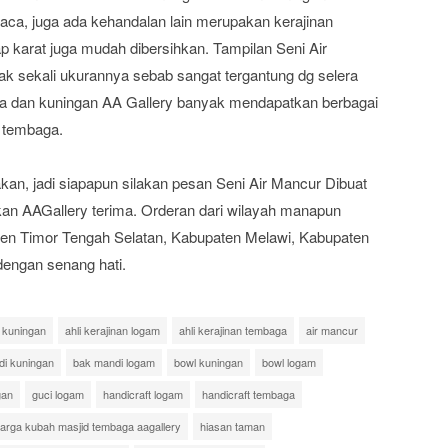
uaca, juga ada kehandalan lain merupakan kerajinan
p karat juga mudah dibersihkan. Tampilan Seni Air
k sekali ukurannya sebab sangat tergantung dg selera
ga dan kuningan AA Gallery banyak mendapatkan berbagai
i tembaga.
n, jadi siapapun silakan pesan Seni Air Mancur Dibuat
kan AAGallery terima. Orderan dari wilayah manapun
en Timor Tengah Selatan, Kabupaten Melawi, Kabupaten
 dengan senang hati.
n kuningan
ahli kerajinan logam
ahli kerajinan tembaga
air mancur
di kuningan
bak mandi logam
bowl kuningan
bowl logam
gan
guci logam
handicraft logam
handicraft tembaga
arga kubah masjid tembaga aagallery
hiasan taman