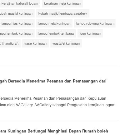
kerajinan kaligrafi logam
kerajinan meja kuningan
ubah masjid kuningan
kubah masjid tembaga aagallery
lampu hias kuningan
lampu meja kuningan
lampu robyong kuningan
mpu tembok kuningan
lampu tembok tembaga
logo kuningan
ri handicraft
vase kuningan
wastafel kuningan
ngah Bersedia Menerima Pesanan dan Pemasangan dari
Bersedia Menerima Pesanan dan Pemasangan dari Kepulauan
rima oleh AAGallery. AAGallery sebagai Pengusaha kerajinan logam
Logam Kuningan Berfungsi Menghiasi Depan Rumah boleh