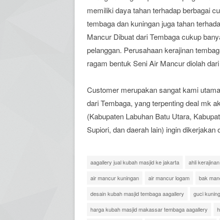
memiliki daya tahan terhadap berbagai c
tembaga dan kuningan juga tahan terhada
Mancur Dibuat dari Tembaga cukup banya
pelanggan. Perusahaan kerajinan temba
ragam bentuk Seni Air Mancur diolah dar
Customer merupakan sangat kami utamaka
dari Tembaga, yang terpenting deal mk a
(Kabupaten Labuhan Batu Utara, Kabupat
Supiori, dan daerah lain) ingin dikerjakan
aagallery jual kubah masjid ke jakarta
ahli kerajina
air mancur kuningan
air mancur logam
bak man
desain kubah masjid tembaga aagallery
guci kunin
harga kubah masjid makassar tembaga aagallery
h