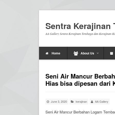
Sentra Kerajina
AA Gallery Sentra Kerajinan Tembaga dan Kerajinan K
Home
About Us
Seni Air Mancur Berb
Hias bisa dipesan dari
June 3, 2020
kerajinan
AA Gallery
Seni Air Mancur Berbahan Logam Tembag