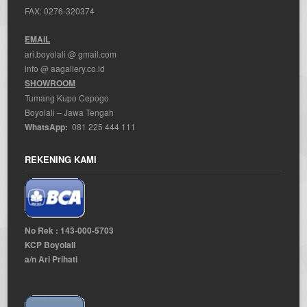
FAX: 0276-320374
EMAIL
ari.boyolali @ gmail.com
info @ aagallery.co.id
SHOWROOM
Tumang Kupo Cepogo
Boyolali – Jawa Tengah
WhatsApp:
081 225 444 111
REKENING KAMI
No Rek : 143-000-5703
KCP Boyolali
a/n Ari Prihati