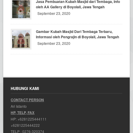
Jasa Pembuatan Kubah Masjid dari Tembaga, Info
oleh AA Gallery di Boyolali, Jawa Tengah
September 23, 2020
Gambar Kubah Masjid Dari Tembaga Terbaru,
Informasi oleh Pengrajin di Boyolali, Jawa Tengah
September 23, 2020
HUBUNGI KAMI
CONTACT PERSON
Ari Istanto
HP, TELP, FAX
HP:
+6281225444111
+6281225444222
TELP :
0276-320374