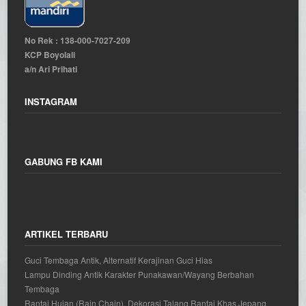
No Rek : 138-000-7027-209
KCP Boyolali
a/n Ari Prihati
INSTAGRAM
GABUNG FB KAMI
ARTIKEL TERBARU
Guci Tembaga Antik, Alternatif Kerajinan Guci Hias
Lampu Dinding Antik Karakter Punakawan/Wayang Berbahan
Tembaga
Rantai Hujan (Rain Chain), Dekorasi Talang Rantai Khas Jepang