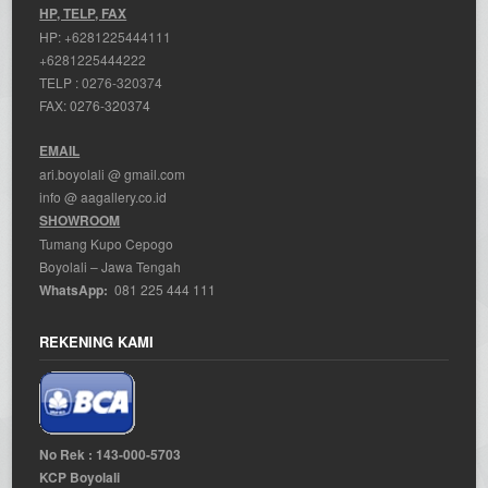
HP, TELP, FAX
HP:
+6281225444111
+6281225444222
TELP :
0276-320374
FAX: 0276-320374
EMAIL
ari.boyolali @ gmail.com
info @ aagallery.co.id
SHOWROOM
Tumang Kupo Cepogo
Boyolali – Jawa Tengah
WhatsApp:
081 225 444 111
REKENING KAMI
No Rek : 143-000-5703
KCP Boyolali