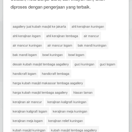
diproses dengan pengerjaan yang terbaik.
aagallery jual kubah masjid ke jakarta
ahli kerajinan kuningan
ahli kerajinan logam
ahli kerajinan tembaga
air mancur
air mancur kuningan
air mancur logam
bak mandi kuningan
bak mandi logam
bowl kuningan
bowl logam
desain kubah masjid tembaga aagallery
guci kuningan
guci logam
handicraft logam
handicraft tembaga
harga kubah masjid makassar tembaga aagallery
harga kubah masjid tembaga aagallery
hiasan taman
kerajinan air mancur
kerajinan kaligrafi kuningan
kerajinan kaligrafi logam
kerajinan meja kuningan
kerajinan meja logam
kerajinan relief kuningan
kubah masjid kuningan
kubah masjid tembaga aagallery