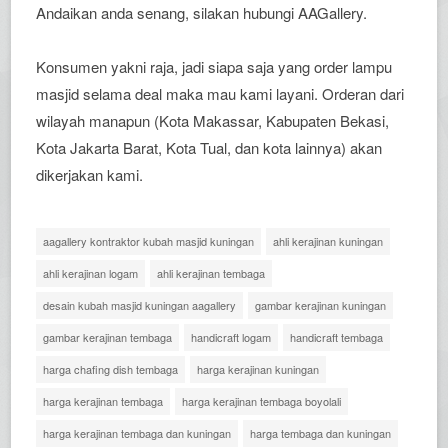
Andaikan anda senang, silakan hubungi AAGallery.
Konsumen yakni raja, jadi siapa saja yang order lampu
masjid selama deal maka mau kami layani. Orderan dari
wilayah manapun (Kota Makassar, Kabupaten Bekasi,
Kota Jakarta Barat, Kota Tual, dan kota lainnya) akan
dikerjakan kami.
aagallery kontraktor kubah masjid kuningan
ahli kerajinan kuningan
ahli kerajinan logam
ahli kerajinan tembaga
desain kubah masjid kuningan aagallery
gambar kerajinan kuningan
gambar kerajinan tembaga
handicraft logam
handicraft tembaga
harga chafing dish tembaga
harga kerajinan kuningan
harga kerajinan tembaga
harga kerajinan tembaga boyolali
harga kerajinan tembaga dan kuningan
harga tembaga dan kuningan