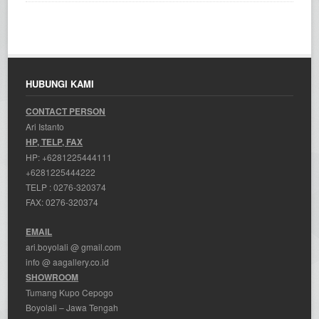
HUBUNGI KAMI
CONTACT PERSON
Ari Istanto
HP, TELP, FAX
HP:
+6281225444111
+6281225444222
TELP :
0276-320374
FAX: 0276-320374
EMAIL
ari.boyolali @ gmail.com
info @ aagallery.co.id
SHOWROOM
Tumang Kupo Cepogo
Boyolali – Jawa Tengah