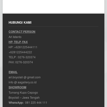
HUBUNGI KAMI
CONTACT PERSON
Ari Istanto
HP, TELP, FAX
HP:
+6281225444111
+6281225444222
TELP :
0276-320374
FAX: 0276-320374
EMAIL
ari.boyolali @ gmail.com
info @ aagallery.co.id
SHOWROOM
Tumang Kupo Cepogo
Boyolali – Jawa Tengah
WhatsApp:
081 225 444 111