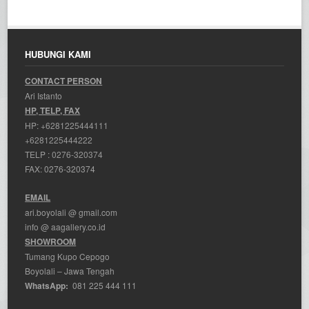
HUBUNGI KAMI
CONTACT PERSON
Ari Istanto
HP, TELP, FAX
HP:
+6281225444111
+6281225444222
TELP :
0276-320374
FAX: 0276-320374
EMAIL
ari.boyolali @ gmail.com
info @ aagallery.co.id
SHOWROOM
Tumang Kupo Cepogo
Boyolali – Jawa Tengah
WhatsApp:
081 225 444 111